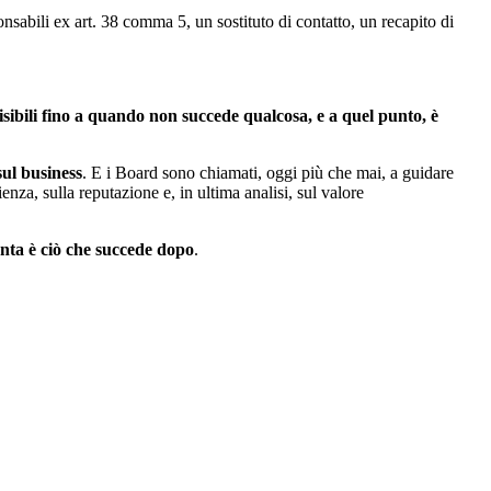
sabili ex art. 38 comma 5, un sostituto di contatto, un recapito di
isibili fino a quando non succede qualcosa, e a quel punto, è
sul business
. E i Board sono chiamati, oggi più che mai, a guidare
ienza, sulla reputazione e, in ultima analisi, sul valore
nta è ciò che succede dopo
.