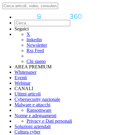
Seguici
X
linkedin
Newsletter
Rss Feed
Chi siamo
AREA PREMIUM
Whitepaper
Eventi
Webinar
CANALI
Ultimi articoli
Cybersecurity nazionale
Malware e attacchi
Ransomware
Norme e adeguamenti
Privacy e Dati personali
Soluzioni aziendali
Cultura cyber