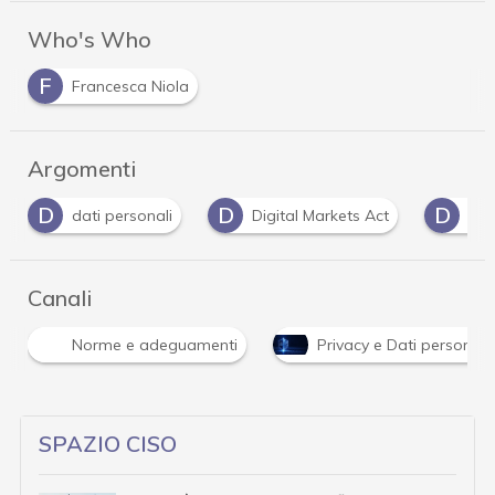
Who's Who
F
Francesca Niola
Argomenti
D
D
F
Digital Markets Act
DMA
facebook
Canali
Norme e adeguamenti
Privacy e Dati personali
SPAZIO CISO