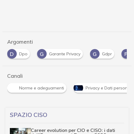
Argomenti
G
G
P
o
Garante Privacy
Gdpr
Privacy
Canali
Norme e adeguamenti
Privacy e Dati personali
SPAZIO CISO
Career evolution per CIO e CISO: i dati