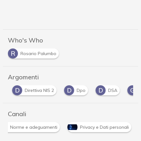
Who's Who
R
Rosario Palumbo
Argomenti
D
D
D
G
Direttiva NIS 2
Dpo
DSA
Ga
Canali
Norme e adeguamenti
Privacy e Dati personali