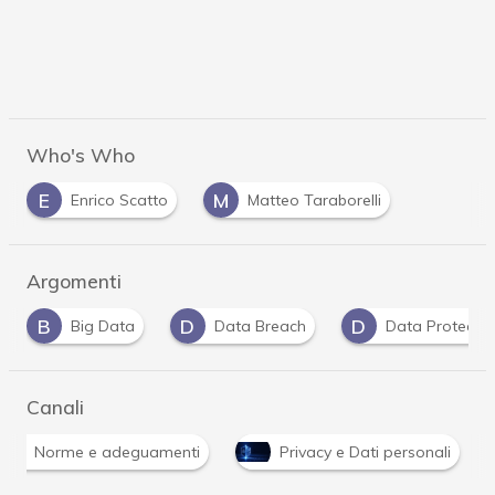
Who's Who
E
M
Enrico Scatto
Matteo Taraborelli
Argomenti
D
D
D
Data Breach
Data Protection
dati per
Canali
Norme e adeguamenti
Privacy e Dati personali