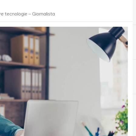
 tecnologie – Giornalista
A
Alfredo
A
Accountability
Norme e adeguamenti