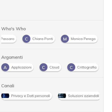
Who's Who
C
M
 Passaro
Chiara Ponti
Monica Perego
Argomenti
A
C
C
D
Applicazioni
Cloud
Crittografia
Canali
Privacy e Dati personali
Soluzioni aziendali