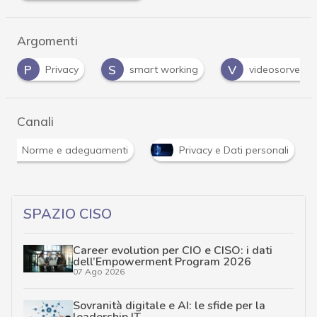
Argomenti
S
V
Privacy
smart working
videosorveglianza
Canali
Norme e adeguamenti
Privacy e Dati personali
SPAZIO CISO
Career evolution per CIO e CISO: i dati
dell’Empowerment Program 2026
07 Ago 2026
Sovranità digitale e AI: le sfide per la