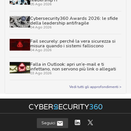
leadership IT
05 Ago 2026
Cybersecurity360 Awards 2026: le sfide
della leadership antifragile
04 Ago 2026
Fail securely: perché la vera sicurezza si
misura quando i sistemi falliscono
04 Ago 2026
Falla in Outlook: apri un’e-mail e ti
infettano, non servono più link o allegati
03 Ago 2026
Vedi tutti gli approfondimenti >
Seguici