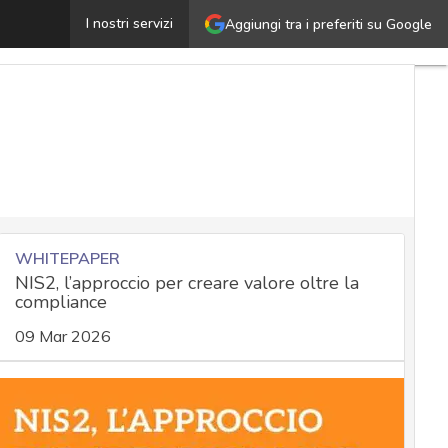
La responsabilità proattiva nel GDPR e nella NIS 2: una
I nostri servizi
Aggiungi tra i preferiti su Google
WHITEPAPER
NIS2, l’approccio per creare valore oltre la
compliance
09 Mar 2026