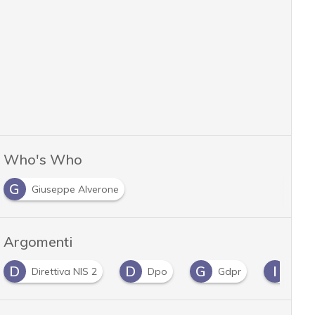
Who's Who
G
Giuseppe Alverone
Argomenti
D
G
I
N
Dpo
Gdpr
infrastrutture
NIS