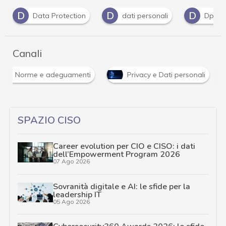
D
D
G
P
dati personali
Dpo
Gdpr
Pr
Canali
Norme e adeguamenti
Privacy e Dati personali
SPAZIO CISO
Career evolution per CIO e CISO: i dati
dell’Empowerment Program 2026
07 Ago 2026
Sovranità digitale e AI: le sfide per la
leadership IT
05 Ago 2026