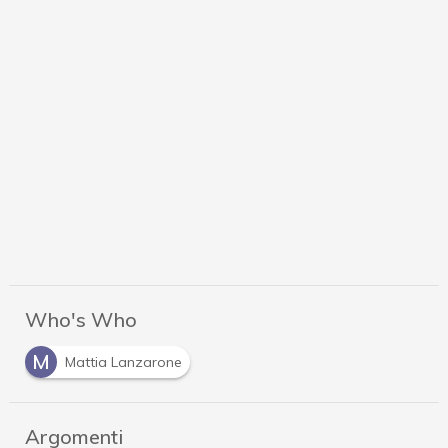
Who's Who
M
Mattia Lanzarone
Argomenti