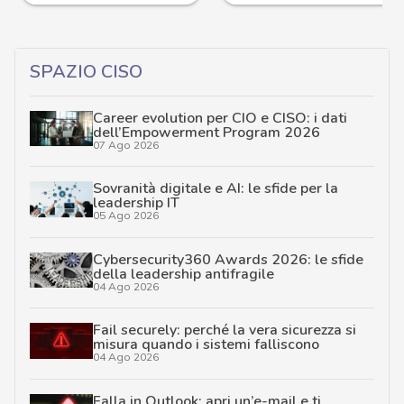
SPAZIO CISO
Career evolution per CIO e CISO: i dati
dell’Empowerment Program 2026
07 Ago 2026
Sovranità digitale e AI: le sfide per la
leadership IT
05 Ago 2026
Cybersecurity360 Awards 2026: le sfide
della leadership antifragile
04 Ago 2026
Fail securely: perché la vera sicurezza si
misura quando i sistemi falliscono
04 Ago 2026
Falla in Outlook: apri un’e-mail e ti