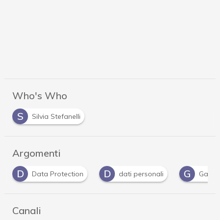
Who's Who
S
Silvia Stefanelli
Argomenti
D
G
G
dati personali
Garante Privacy
Gdpr
Canali