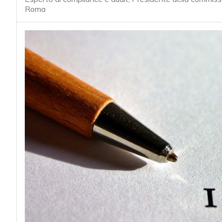
acy
Roma