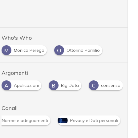
Who's Who
M
O
Monica Perego
Ottorino Pomilio
Argomenti
A
B
C
D
Applicazioni
Big Data
consenso
Canali
Norme e adeguamenti
Privacy e Dati personali