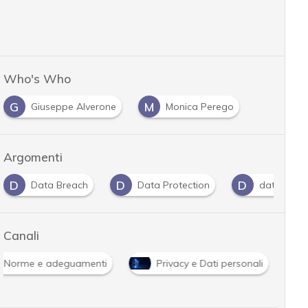
Who's Who
G
M
Giuseppe Alverone
Monica Perego
…
Argomenti
D
D
D
Data Breach
Data Protection
dati persona
Canali
Norme e adeguamenti
Privacy e Dati personali