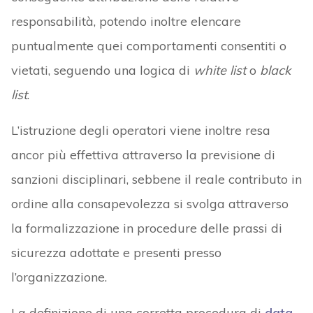
responsabilità, potendo inoltre elencare
puntualmente quei comportamenti consentiti o
vietati, seguendo una logica di
white list
o
black
list
.
L’istruzione degli operatori viene inoltre resa
ancor più effettiva attraverso la previsione di
sanzioni disciplinari, sebbene il reale contributo in
ordine alla consapevolezza si svolga attraverso
la formalizzazione in procedure delle prassi di
sicurezza adottate e presenti presso
l’organizzazione.
La definizione di una corretta procedura di
data