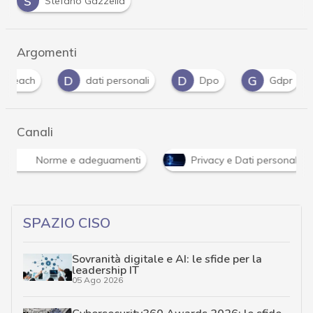
S
Stefano Gazzella
Argomenti
D
D
G
G
dati personali
Dpo
Gdpr
ge
Canali
Norme e adeguamenti
Privacy e Dati personali
SPAZIO CISO
Sovranità digitale e AI: le sfide per la
leadership IT
05 Ago 2026