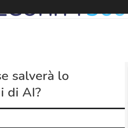
I
se salverà lo
i di AI?