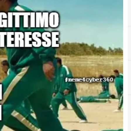
A
A
Accountability
AI