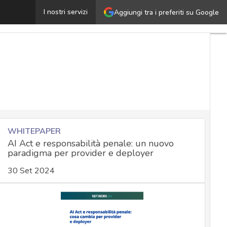
l legittimo interesse salverà lo sviluppo dei sistemi di A
I nostri servizi
Aggiungi tra i preferiti su Google
WHITEPAPER
AI Act e responsabilità penale: un nuovo
paradigma per provider e deployer
30 Set 2024