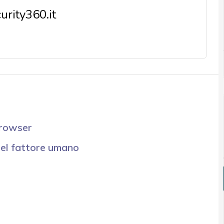
rity360.it
browser
del fattore umano