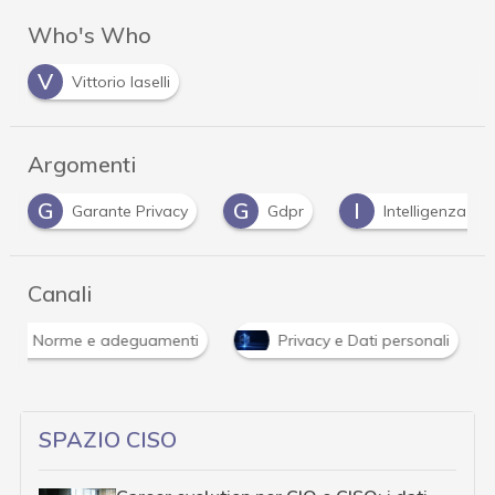
Who's Who
V
Vittorio Iaselli
Argomenti
G
I
P
Gdpr
Intelligenza Artificiale
Privacy
Canali
Norme e adeguamenti
Privacy e Dati personali
SPAZIO CISO