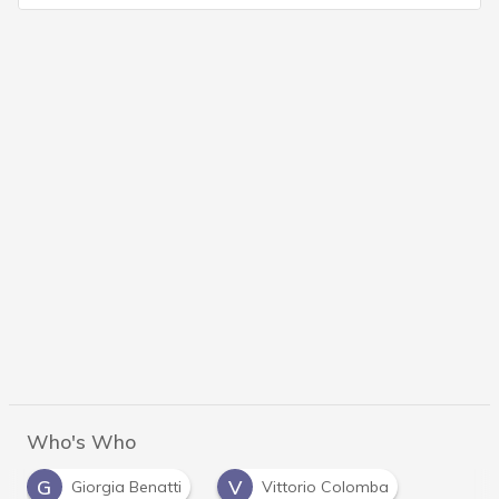
Who's Who
G
V
Giorgia Benatti
Vittorio Colomba