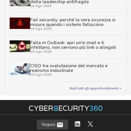
della leadership antifragile
04 Ago 2026
Fail securely: perché la vera sicurezza si
misura quando i sistemi falliscono
04 Ago 2026
Falla in Outlook: apri un’e-mail e ti
infettano, non servono più link o allegati
03 Ago 2026
CISO tra svalutazione del mercato e
realismo industriale
03 Ago 2026
Vedi tutti gli approfondimenti >
Seguici