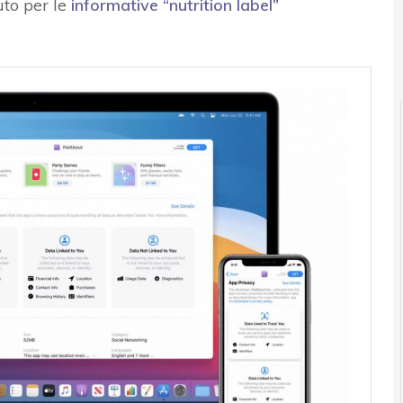
uto per le
informative “nutrition label”
News, attualità e analisi Cyber sicurezza e privacy