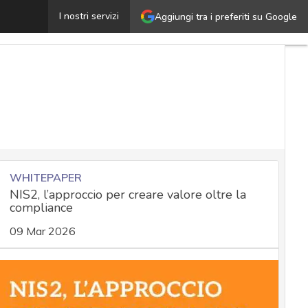
Google Workspace: ecco le nuove misure per la sicurezza
I nostri servizi
Aggiungi tra i preferiti su Google
WHITEPAPER
NIS2, l’approccio per creare valore oltre la
compliance
09 Mar 2026