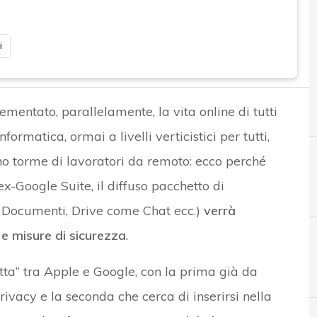
i
mentato, parallelamente, la vita online di tutti
informatica, ormai a livelli verticistici per tutti,
o torme di lavoratori da remoto: ecco perché
ex-Google Suite, il diffuso pacchetto di
e Documenti, Drive come Chat ecc.)
verrà
 e misure di sicurezza
.
A
apple
otta” tra Apple e Google, con la prima già da
ivacy e la seconda che cerca di inserirsi nella