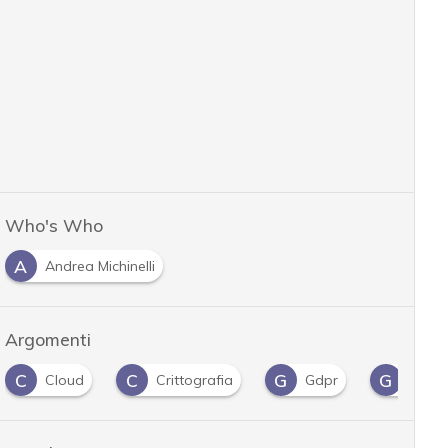
Who's Who
A
Andrea Michinelli
Argomenti
C
C
G
G
Cloud
Crittografia
Gdpr
goog