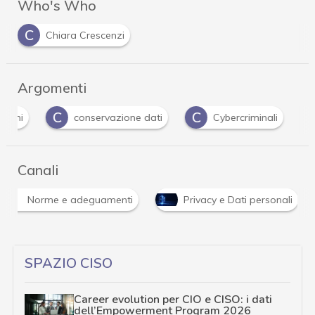
Who's Who
C
Chiara Crescenzi
Argomenti
C
C
D
conservazione dati
Cybercriminali
da
Canali
Norme e adeguamenti
Privacy e Dati personali
SPAZIO CISO
Career evolution per CIO e CISO: i dati
dell’Empowerment Program 2026