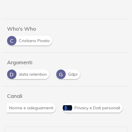
Who's Who
C
Cristiano Pivato
Argomenti
D
G
data retention
Gdpr
Canali
Norme e adeguamenti
Privacy e Dati personali