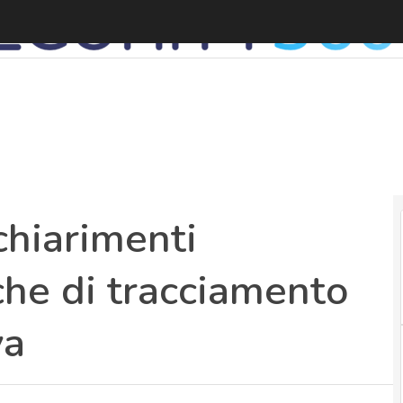
D
chiarimenti
che di tracciamento
va