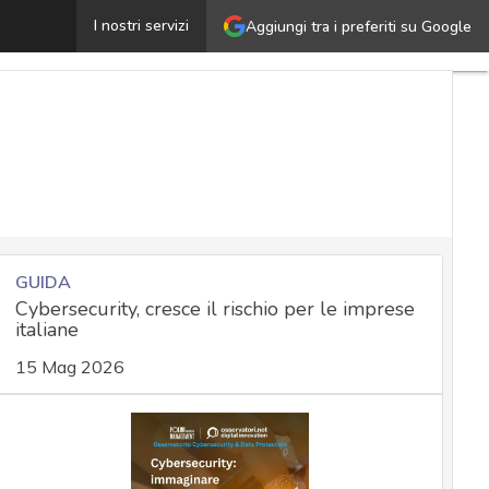
irettiva ePrivacy, chiarimenti dell’EDPB su tecniche di 
I nostri servizi
Aggiungi tra i preferiti su Google
GUIDA
Cybersecurity, cresce il rischio per le imprese
italiane
15 Mag 2026