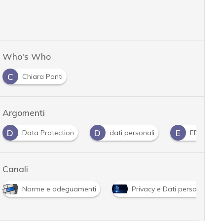
Who's Who
C
Chiara Ponti
Argomenti
D
D
E
Data Protection
dati personali
EDPB
Canali
Norme e adeguamenti
Privacy e Dati personali