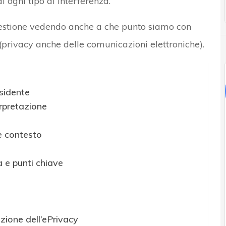
i ogni tipo di interferenza.
estione vedendo anche a che punto siamo con
privacy anche delle comunicazioni elettroniche).
esidente
erpretazione
e contesto
a e punti chiave
ione dell’ePrivacy