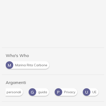
Who's Who
M
Marina Rita Carbone
Argomenti
G
P
U
dati personali
guida
Privacy
UE