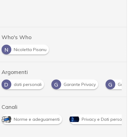
Who's Who
N
Nicoletta Pisanu
Argomenti
D
G
G
dati personali
Garante Privacy
Gdpr
Canali
Norme e adeguamenti
Privacy e Dati personali