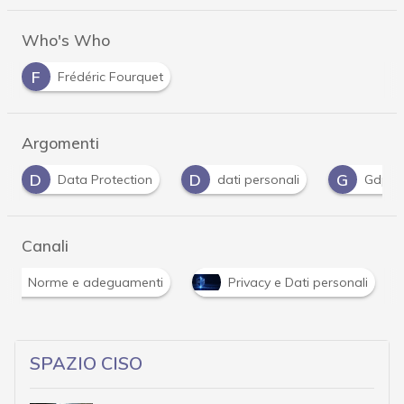
Who's Who
F
Frédéric Fourquet
Argomenti
D
G
I
dati personali
Gdpr
Intelligenza Artifi
Canali
Norme e adeguamenti
Privacy e Dati personali
SPAZIO CISO