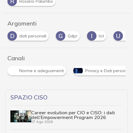
R
Rosario Palumbo
Argomenti
D
G
I
U
dati personali
Gdpr
Iot
UE
Canali
Norme e adeguamenti
Privacy e Dati personali
SPAZIO CISO
Career evolution per CIO e CISO: i dati
dell’Empowerment Program 2026
07 Ago 2026