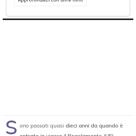
Approfondisci con altre fonti
S
ono passati quasi
dieci anni da quando è
entrato in vigore il Regolamento (UE)