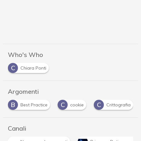
Who's Who
C
Chiara Ponti
Argomenti
C
C
D
cookie
Crittografia
Data Protection
Canali