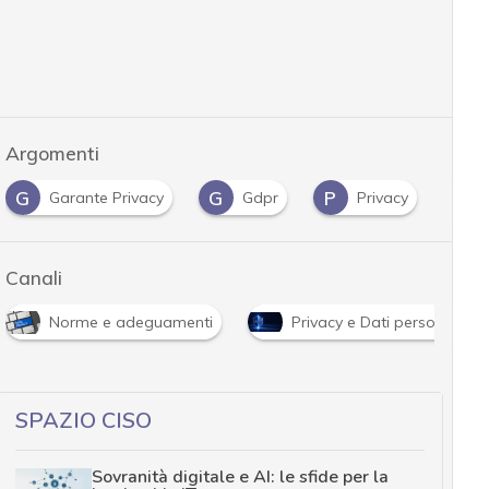
Argomenti
G
G
P
Garante Privacy
Gdpr
Privacy
Canali
Norme e adeguamenti
Privacy e Dati personali
SPAZIO CISO
Sovranità digitale e AI: le sfide per la