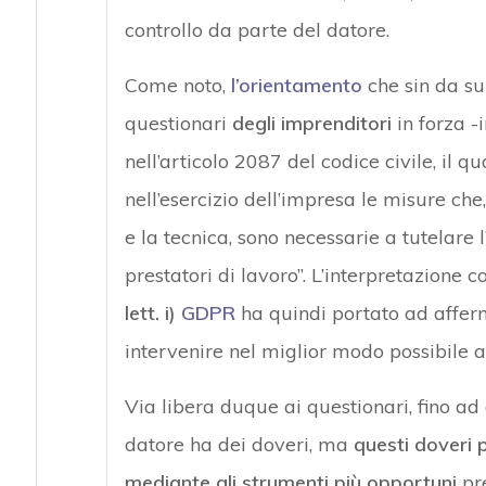
controllo da parte del datore.
Come noto,
l’orientamento
che sin da sub
questionari
degli imprenditori
in forza -
nell’articolo 2087 del codice civile, il q
nell’esercizio dell’impresa le misure che
e la tecnica, sono necessarie a tutelare l
prestatori di lavoro”. L’interpretazione 
lett. i)
GDPR
ha quindi portato ad afferm
intervenire nel miglior modo possibile al
Via libera duque ai questionari, fino ad o
datore ha dei doveri, ma
questi doveri 
mediante gli strumenti più opportuni
pre