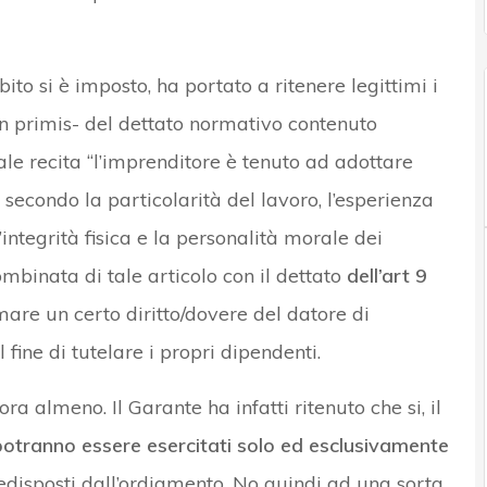
ito si è imposto, ha portato a ritenere legittimi i
in primis- del dettato normativo contenuto
uale recita “l’imprenditore è tenuto ad adottare
, secondo la particolarità del lavoro, l’esperienza
’integrità fisica e la personalità morale dei
combinata di tale articolo con il dettato
dell’art 9
are un certo diritto/dovere del datore di
 fine di tutelare i propri dipendenti.
ra almeno. Il Garante ha infatti ritenuto che si, il
potranno essere esercitati solo ed esclusivamente
disposti dall’ordiamento. No quindi ad una sorta