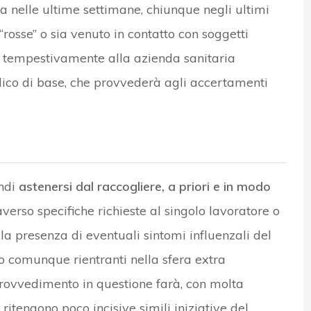
a nelle ultime settimane, chiunque negli ultimi
rosse” o sia venuto in contatto con soggetti
 tempestivamente alla azienda sanitaria
edico di base, che provvederà agli accertamenti
indi
astenersi dal raccogliere, a priori e in modo
averso specifiche richieste al singolo lavoratore o
lla presenza di eventuali sintomi influenzali del
i o comunque rientranti nella sfera extra
l provvedimento in questione farà, con molta
 ritengono poco incisive simili iniziative del