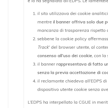
e lo ha segnalato all’EDPS. Le lamentele
il sito utilizzava dei cookie analit
mentre
il banner offriva solo due pu
mancanza di trasparenza rispetto all
sebbene la cookie policy affermasse
Track
” del browser utente, al con
consenso all’uso dei cookie
, con la
il banner
rappresentava di fatto un
senza la previa accettazione di co
il reclamante chiedeva all’EDPS di 
dispositivo utente cookie senza ave
L’EDPS ha interpellato la CGUE in merit