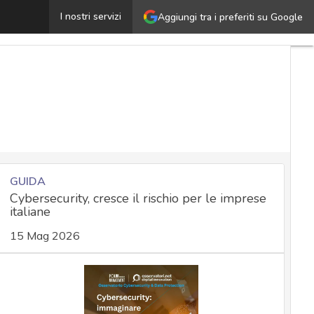
ookie, la Corte di Giustizia non in regola con la normati
I nostri servizi
Aggiungi tra i preferiti su Google
GUIDA
Cybersecurity, cresce il rischio per le imprese
italiane
15 Mag 2026