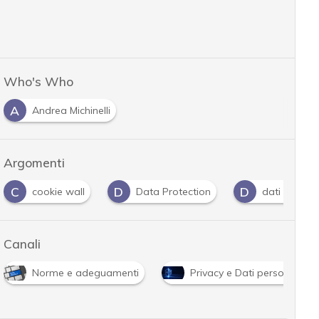
Who's Who
A
Andrea Michinelli
Argomenti
C
D
D
cookie wall
Data Protection
dati persona
Canali
Norme e adeguamenti
Privacy e Dati personali