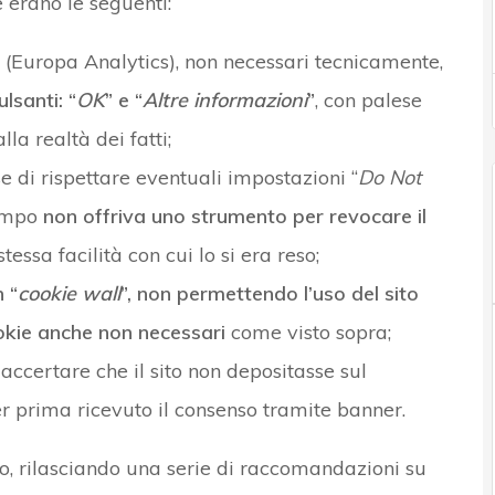
 erano le seguenti:
ici (Europa Analytics), non necessari tecnicamente,
lsanti: “
OK
” e “
Altre informazioni
”
, con palese
a realtà dei fatti;
 di rispettare eventuali impostazioni “
Do Not
tempo
non offriva uno strumento per revocare il
 stessa facilità con cui lo si era reso;
 “
cookie wall
”,
non permettendo l’uso del sito
okie anche non necessari
come visto sopra;
accertare che il sito non depositasse sul
r prima ricevuto il consenso tramite banner.
o, rilasciando una serie di raccomandazioni su