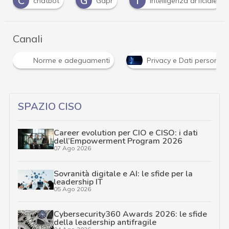
G
I
I
Gdpr
intelligenza arficiale
Intelligenza
Canali
Norme e adeguamenti
Privacy e Dati personali
SPAZIO CISO
Career evolution per CIO e CISO: i dati
dell’Empowerment Program 2026
07 Ago 2026
Sovranità digitale e AI: le sfide per la
leadership IT
05 Ago 2026
Cybersecurity360 Awards 2026: le sfide
della leadership antifragile