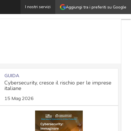
Consumatori e privacy, c’è più conoscenza ma le paure r
I nostri servizi
Aggiungi tra i preferiti su Google
GUIDA
Cybersecurity, cresce il rischio per le imprese
italiane
15 Mag 2026