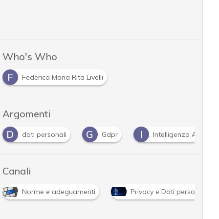
Who's Who
F
Federica Maria Rita Livelli
Argomenti
D
G
I
dati personali
Gdpr
Intelligenza Artificial
Canali
Norme e adeguamenti
Privacy e Dati personali