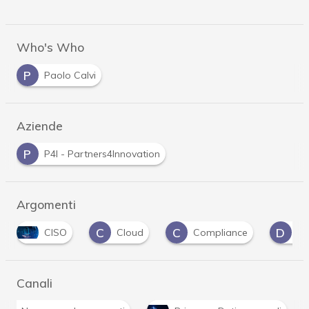
Who's Who
P
Paolo Calvi
Aziende
P
P4I - Partners4Innovation
Argomenti
C
C
D
Cloud
Compliance
Data Breach
…
Canali