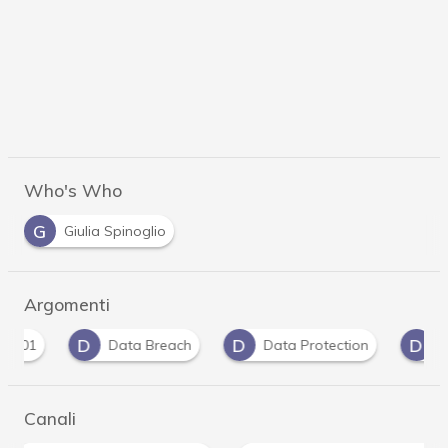
Who's Who
G
Giulia Spinoglio
Argomenti
D
D
D
Data Breach
Data Protection
dati per
Canali