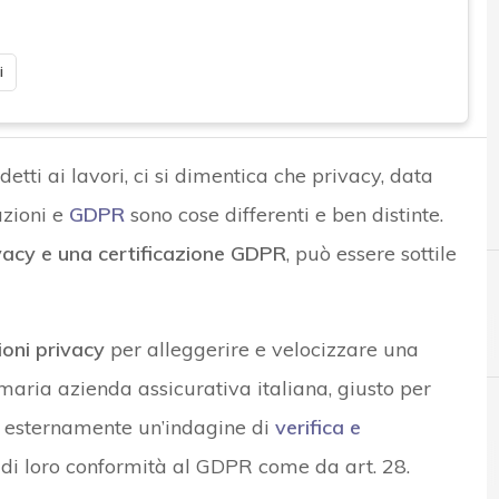
i
detti ai lavori, ci si dimentica che privacy, data
azioni e
GDPR
sono cose differenti e ben distinte.
ivacy e una certificazione GDPR
, può essere sottile
ioni privacy
per alleggerire e velocizzare una
imaria azienda assicurativa italiana, giusto per
o esternamente un’indagine di
verifica e
B
Best Practice
 di loro conformità al GDPR come da art. 28.