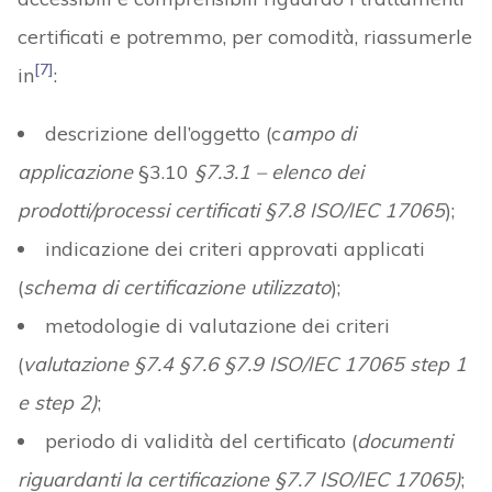
certificati e potremmo, per comodità, riassumerle
[7]
in
:
descrizione dell’oggetto (c
ampo di
applicazione
§3.10
§7.3.1 – elenco dei
prodotti/processi certificati §7.8 ISO/IEC 17065
);
indicazione dei criteri approvati applicati
(
schema di certificazione utilizzato
);
metodologie di valutazione dei criteri
(
valutazione
§7.4 §7.6 §7.9 ISO/IEC 17065 step 1
e step 2)
;
periodo di validità del certificato (
documenti
riguardanti la certificazione
§7.7 ISO/IEC 17065)
;