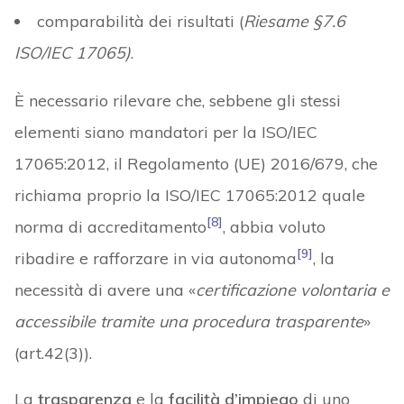
comparabilità dei risultati (
Riesame §7.6
ISO/IEC 17065)
.
È necessario rilevare che, sebbene gli stessi
elementi siano mandatori per la ISO/IEC
17065:2012, il Regolamento (UE) 2016/679, che
richiama proprio la ISO/IEC 17065:2012 quale
[8]
norma di accreditamento
, abbia voluto
[9]
ribadire e rafforzare in via autonoma
, la
necessità di avere una «
certificazione volontaria e
accessibile tramite una procedura trasparente
»
(art.42(3)).
La
trasparenza
e la
facilità d’impiego
di uno