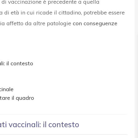
ta di vaccinazione è precedente a quella
di età in cui ricade il cittadino, potrebbe essere
News, attualità e analisi Cyber sicurezza e privacy
 sia affetto da altre patologie
con conseguenze
i: il contesto
cinale
tare il quadro
i vaccinali: il contesto