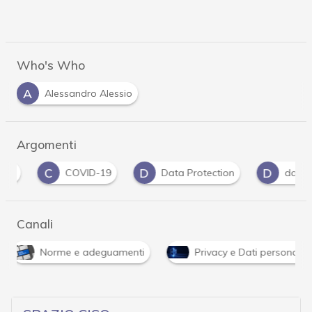
Who's Who
A
Alessandro Alessio
Argomenti
C
D
D
COVID-19
Data Protection
data reten
Canali
Norme e adeguamenti
Privacy e Dati personali