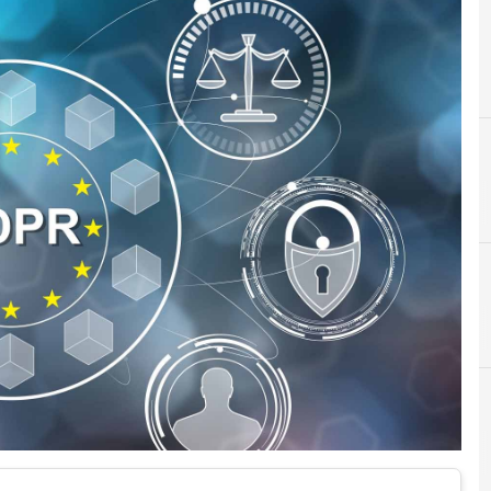
D
D
Data Protection
dati personal
Norme e adeguament