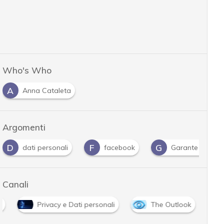
Who's Who
A
Anna Cataleta
Argomenti
F
G
G
i
facebook
Garante Privacy
Gdpr
Canali
i
Privacy e Dati personali
The Outlook