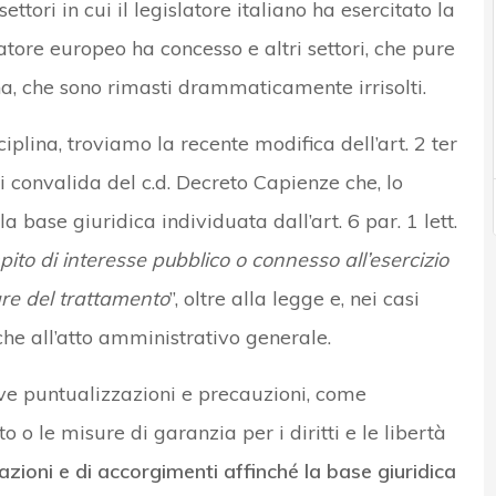
tori in cui il legislatore italiano ha esercitato la
atore europeo ha concesso e altri settori, che pure
ina, che sono rimasti drammaticamente irrisolti.
plina, troviamo la recente modifica dell’art. 2 ter
 convalida del c.d. Decreto Capienze che, lo
a base giuridica individuata dall’art. 6 par. 1 lett.
pito di interesse pubblico o connesso all’esercizio
olare del trattamento
”, oltre alla legge e, nei casi
che all’atto amministrativo generale.
ve puntualizzazioni e precauzioni, come
o o le misure di garanzia per i diritti e le libertà
tazioni e di accorgimenti affinché la base giuridica