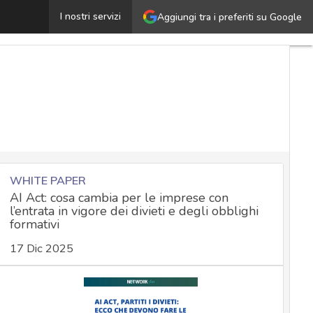
Buon anniversario GDPR: quattro anni portati bene, ma c
I nostri servizi
Aggiungi tra i preferiti su Google
WHITE PAPER
AI Act: cosa cambia per le imprese con
l’entrata in vigore dei divieti e degli obblighi
formativi
17 Dic 2025