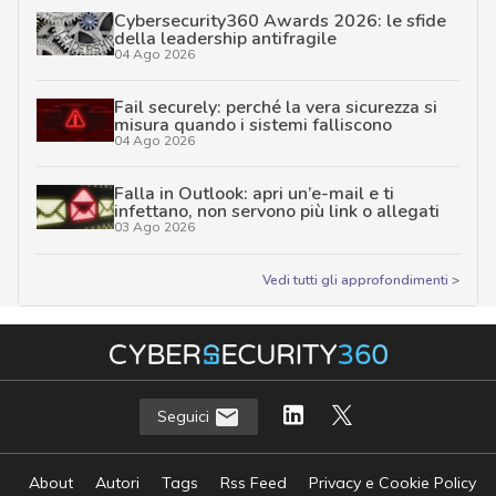
Cybersecurity360 Awards 2026: le sfide
della leadership antifragile
04 Ago 2026
Fail securely: perché la vera sicurezza si
misura quando i sistemi falliscono
04 Ago 2026
Falla in Outlook: apri un’e-mail e ti
infettano, non servono più link o allegati
03 Ago 2026
Vedi tutti gli approfondimenti >
Seguici
About
Autori
Tags
Rss Feed
Privacy e Cookie Policy