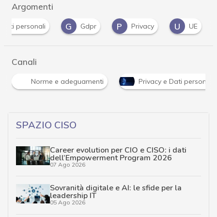
Argomenti
G
P
U
dati personali
Gdpr
Privacy
UE
Canali
Norme e adeguamenti
Privacy e Dati personali
SPAZIO CISO
Career evolution per CIO e CISO: i dati
dell’Empowerment Program 2026
07 Ago 2026
Sovranità digitale e AI: le sfide per la
leadership IT
05 Ago 2026