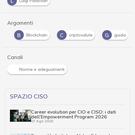
L
Luigi Padovan
Argomenti
B
C
G
P
Blockchain
criptovalute
guida
Canali
Norme e adeguamenti
SPAZIO CISO
Career evolution per CIO e CISO: i dati
dell’Empowerment Program 2026
07 Ago 2026