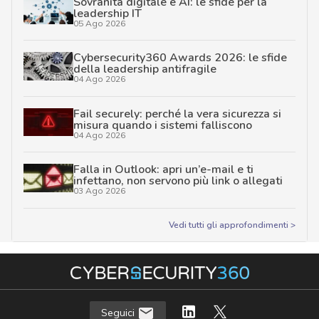
Sovranità digitale e AI: le sfide per la
leadership IT
05 Ago 2026
Cybersecurity360 Awards 2026: le sfide
della leadership antifragile
04 Ago 2026
Fail securely: perché la vera sicurezza si
misura quando i sistemi falliscono
04 Ago 2026
Falla in Outlook: apri un’e-mail e ti
infettano, non servono più link o allegati
03 Ago 2026
Vedi tutti gli approfondimenti >
Seguici