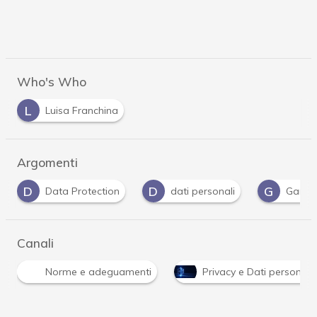
Who's Who
L
Luisa Franchina
Argomenti
D
G
P
dati personali
Garante Privacy
Privac
Canali
Norme e adeguamenti
Privacy e Dati personali