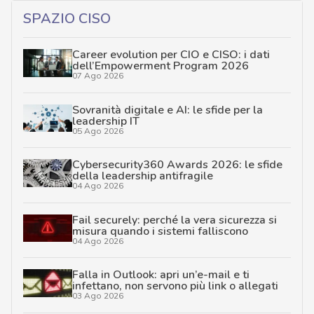
SPAZIO CISO
Career evolution per CIO e CISO: i dati
dell’Empowerment Program 2026
07 Ago 2026
Sovranità digitale e AI: le sfide per la
leadership IT
05 Ago 2026
Cybersecurity360 Awards 2026: le sfide
della leadership antifragile
04 Ago 2026
Fail securely: perché la vera sicurezza si
misura quando i sistemi falliscono
04 Ago 2026
Falla in Outlook: apri un’e-mail e ti
infettano, non servono più link o allegati
03 Ago 2026