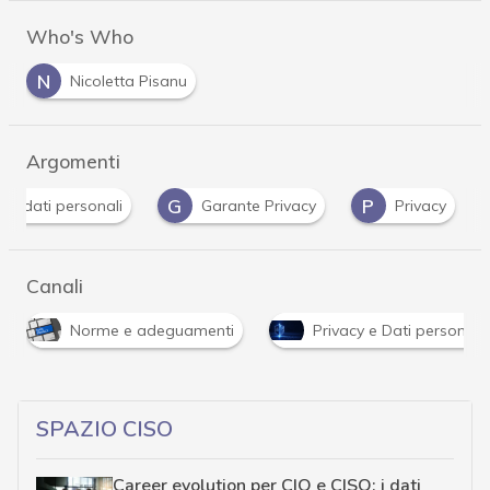
Who's Who
N
Nicoletta Pisanu
Argomenti
D
G
P
dati personali
Garante Privacy
Privacy
Canali
Norme e adeguamenti
Privacy e Dati personali
SPAZIO CISO
Career evolution per CIO e CISO: i dati