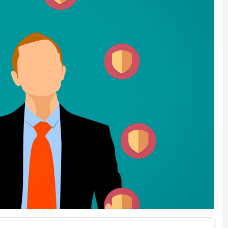
D
D
Data Protection
dati personali
News, attualità e analisi Cyber sicurezza e privacy