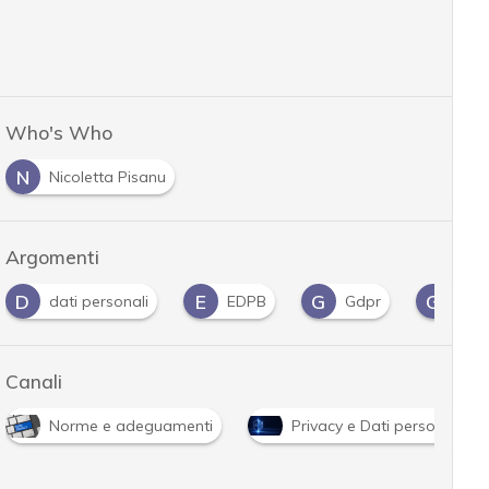
Who's Who
N
Nicoletta Pisanu
Argomenti
E
G
G
P
EDPB
Gdpr
guida
Privacy
Canali
Norme e adeguamenti
Privacy e Dati personali