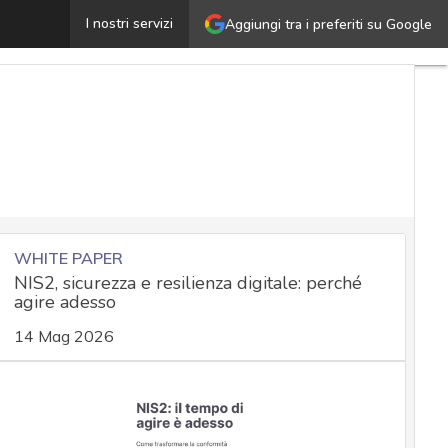
ccesso ai dati, come fare: tutte le istruzioni dell’EDPB
I nostri servizi
Aggiungi tra i preferiti su Google
WHITE PAPER
NIS2, sicurezza e resilienza digitale: perché
agire adesso
14 Mag 2026