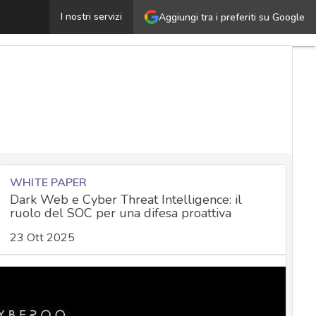
pie, criminali e hacktivisti: la minaccia cibernetica nella r
I nostri servizi
Aggiungi tra i preferiti su Google
WHITE PAPER
Dark Web e Cyber Threat Intelligence: il
ruolo del SOC per una difesa proattiva
23 Ott 2025