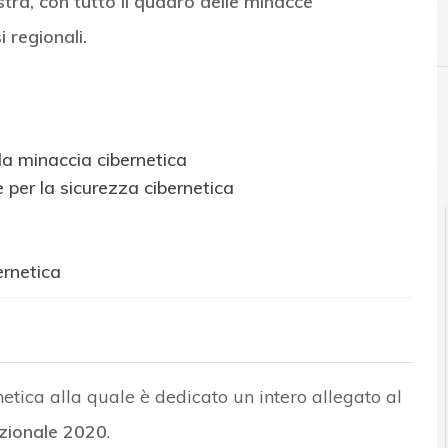
istra, con tutto il quadro delle minacce
F
fornitori
 regionali.
Cybersecurity nazionale
ella minaccia cibernetica
 per la sicurezza cibernetica
ernetica
etica alla quale è dedicato un intero allegato al
zionale 2020
.