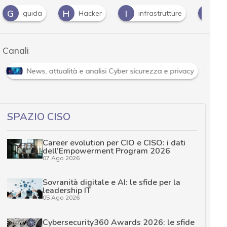
G
H
I
M
guida
Hacker
infrastrutture
ma
Canali
News, attualità e analisi Cyber sicurezza e privacy
SPAZIO CISO
Career evolution per CIO e CISO: i dati
dell’Empowerment Program 2026
07 Ago 2026
Sovranità digitale e AI: le sfide per la
leadership IT
05 Ago 2026
Cybersecurity360 Awards 2026: le sfide