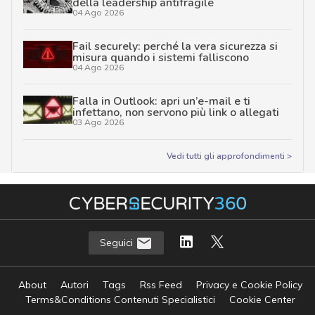
della leadership antifragile
04 Ago 2026
Fail securely: perché la vera sicurezza si
misura quando i sistemi falliscono
04 Ago 2026
Falla in Outlook: apri un’e-mail e ti
infettano, non servono più link o allegati
03 Ago 2026
Vedi tutti gli approfondimenti >
Seguici
About
Autori
Tags
Rss Feed
Privacy e Cookie Policy
Terms&Conditions Contenuti Specialistici
Cookie Center