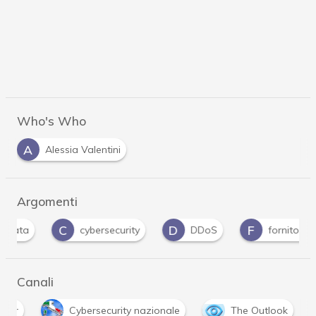
Who's Who
A
Alessia Valentini
Argomenti
C
D
F
H
cybersecurity
DDoS
fornitori
Canali
yber
Cybersecurity nazionale
The Outlook