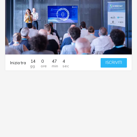
14
0
47
4
ISCRIVITI
Inizia tra