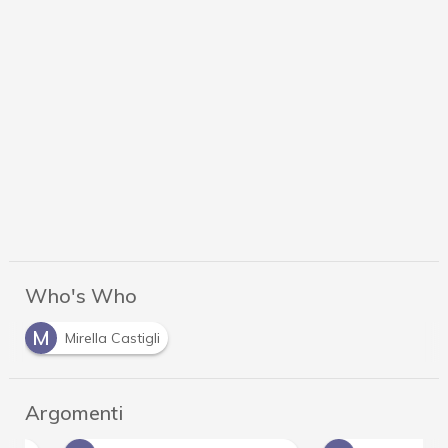
Who's Who
M
Mirella Castigli
Argomenti