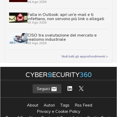
04 Ago 2026
Falla in Outlook: apri un’e-mail e ti
infettano, non servono più link o allegati
03 Ago 2026
CISO tra svalutazione del mercato e
realismo industriale
03 Ago 2026
Vedi tutti gli approfondimenti >
Seguici
About
Autori
Tags
Rss Feed
Privacy e Cookie Policy