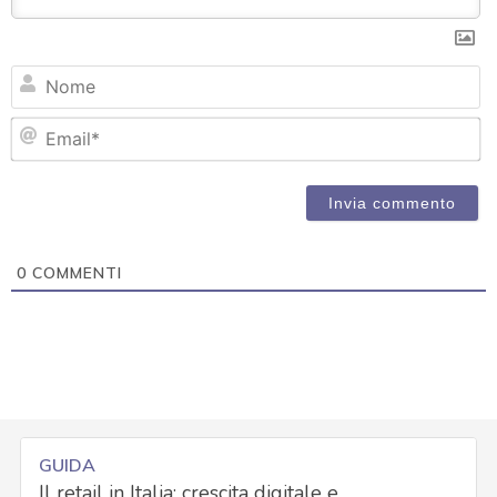
N
Em
0
COMMENTI
GUIDA
Il retail in Italia: crescita digitale e