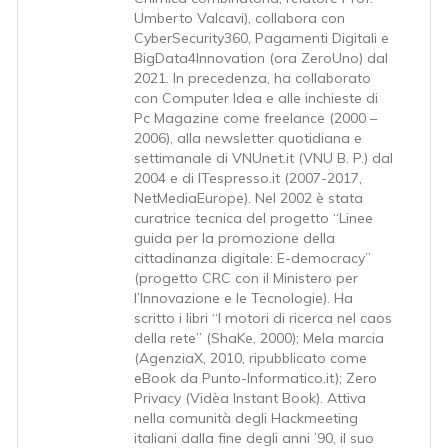
Umberto Valcavi), collabora con
CyberSecurity360, Pagamenti Digitali e
BigData4Innovation (ora ZeroUno) dal
2021. In precedenza, ha collaborato
con Computer Idea e alle inchieste di
Pc Magazine come freelance (2000 –
2006), alla newsletter quotidiana e
settimanale di VNUnet.it (VNU B. P.) dal
2004 e di ITespresso.it (2007-2017,
NetMediaEurope). Nel 2002 è stata
curatrice tecnica del progetto “Linee
guida per la promozione della
cittadinanza digitale: E-democracy”
(progetto CRC con il Ministero per
l’Innovazione e le Tecnologie). Ha
scritto i libri “I motori di ricerca nel caos
della rete” (ShaKe, 2000); Mela marcia
(AgenziaX, 2010, ripubblicato come
eBook da Punto-Informatico.it); Zero
Privacy (Vidèa Instant Book). Attiva
nella comunità degli Hackmeeting
italiani dalla fine degli anni ’90, il suo