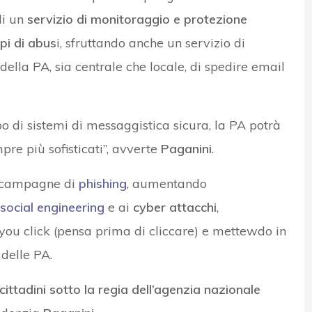
di un
servizio di monitoraggio e protezione
ipi di abus
i, sfruttando anche un servizio di
ella PA, sia centrale che locale, di spedire email
po di sistemi di messaggistica sicura, la PA potrà
re più sofisticati”, avverte
Paganini
.
a campagne di
phishing
, aumentando
social engineering
e ai
cyber attacchi
,
you click (pensa prima di cliccare) e mettewdo in
 delle PA.
 cittadini sotto la regia dell’agenzia nazionale