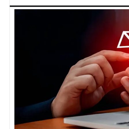
acy
Attacchi hacker