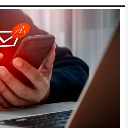
A
ACN
 e Malware: le ultime news in tempo reale e gli approfondimenti