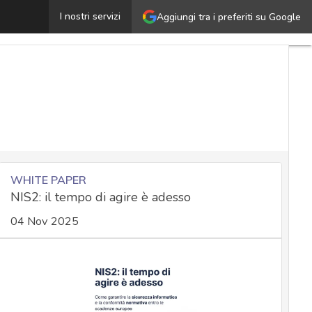
rogetto Sefi e chat di stato: così ACN e IPZS migliorera
I nostri servizi
Aggiungi tra i preferiti su Google
WHITE PAPER
NIS2: il tempo di agire è adesso
04 Nov 2025