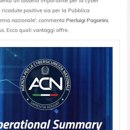
enta un tassello importante per la cyber
n ricadute positive sia per la Pubblica
stema nazionale”, commenta
Pierluigi Paganini
,
s. Ecco quali vantaggi offre.