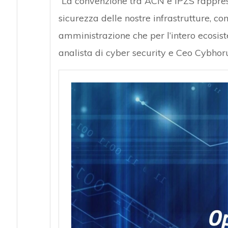
“La convenzione tra ACN e IPZS rappres
sicurezza delle nostre infrastrutture, co
amministrazione che per l’intero ecosi
analista di cyber security e Ceo Cybhoru