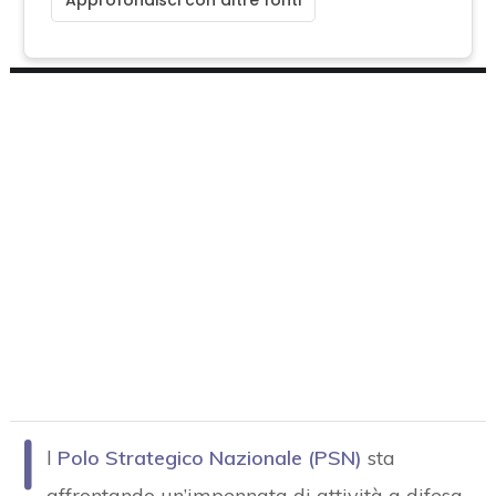
I
l
Polo Strategico Nazionale (PSN
)
sta
affrontando un’impennata di attività a difesa