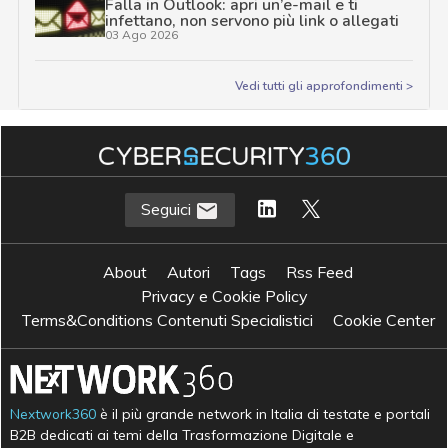
Falla in Outlook: apri un’e-mail e ti
infettano, non servono più link o allegati
03 Ago 2026
Vedi tutti gli approfondimenti >
Seguici
About
Autori
Tags
Rss Feed
Privacy e Cookie Policy
Terms&Conditions Contenuti Specialistici
Cookie Center
Nextwork360
è il più grande network in Italia di testate e portali
B2B dedicati ai temi della Trasformazione Digitale e