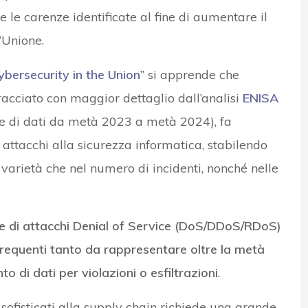
 le carenze identificate al fine di aumentare il
l’Unione.
bersecurity in the Union
” si apprende che
tracciato con maggior dettaglio dall’analisi
ENISA
e di dati da metà 2023 a metà 2024), fa
 attacchi alla sicurezza informatica, stabilendo
 varietà che nel numero di incidenti, nonché nelle
e di attacchi Denial of Service (DoS/DDoS/RDoS)
frequenti tanto da rappresentare oltre la metà
 di dati per violazioni o esfiltrazioni
.
sofisticati alla supply chain richiede una grande