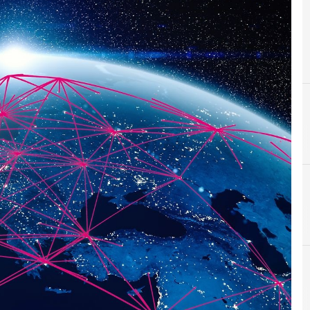
C
Cloud
Cybersecurity nazionale