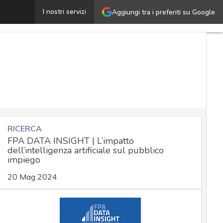
Più cyber attacchi nel 2024. E nel 2025 il trend non si 
I nostri servizi
Aggiungi tra i preferiti su Google
RICERCA
FPA DATA INSIGHT | L’impatto
dell’intelligenza artificiale sul pubblico
impiego
20 Mag 2024