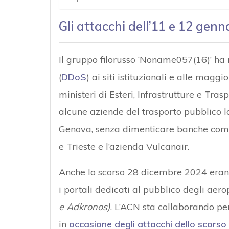
Gli attacchi d
ell’11 e 12 genn
Il gruppo filorusso ‘Noname057(16)’ ha r
(
DDoS
) ai siti istituzionali e alle maggio
ministeri di Esteri, Infrastrutture e Tra
alcune aziende del trasporto pubblico lo
Genova, senza dimenticare banche come
e Trieste e l’azienda Vulcanair.
Anche lo scorso 28 dicembre 2024 erano s
i portali dedicati al pubblico degli aero
e Adkronos)
. L’ACN sta collaborando per
in
occasione degli attacchi dello scors